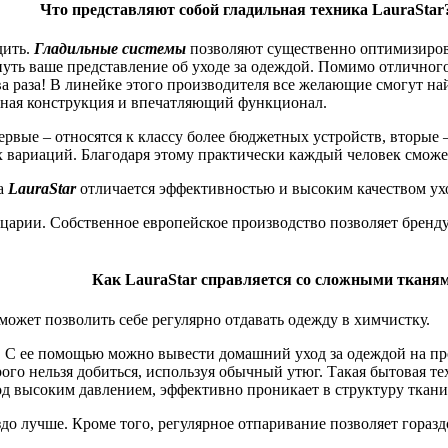
о представляют собой гладильная техника LauraSt
дить.
Гладильные системы
позволяют существенно оптимизиров
ть ваше представление об уходе за одеждой. Помимо отличного 
ва раза! В линейке этого производителя все желающие смогут н
анная конструкция и впечатляющий функционал.
вые – относятся к классу более бюджетных устройств, вторые –
х вариаций. Благодаря этому практически каждый человек сможе
ка
LauraStar
отличается эффективностью и высоким качеством ухо
йцарии. Собственное европейское производство позволяет бренд
ак LauraStar справляется со сложными тканям
может позволить себе регулярно отдавать одежду в химчистку.
! С ее помощью можно вывести домашний уход за одеждой на п
рого нельзя добиться, используя обычный утюг. Такая бытовая т
 высоким давлением, эффективно проникает в структуру ткани,
до лучше. Кроме того, регулярное отпаривание позволяет гораз