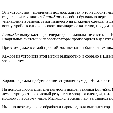
Чт
Эти устройства – идеальный подарок для тех, кто не любит гла
гладильной техники от
LauraStar
способны буквально переверну
уменьшение времени, затрачиваемого на глажение одежды, в д
всех устройств одно - высокое швейцарское качество, продум
LauraStar
выпускает парогенераторы и гладильные системы. Пер
Гладильные системы и парогенераторы производятся в десятка
При этом, даже в самой простой комплектации бытовая техни
Каждое из устройств этой марки разработано и собрано в Шве
узлов систем.
К
Хорошая одежда требует соответствующего ухода. Но мало кто 
На помощь любителям элегантности придет техника
LauraStar
демонстрируют прекрасный результат в ухода за одеждой, кото
мощному паровому удару. Мелкодисперсный пар, вырываясь под
Именно поэтому после обработки паром одежда выглядит гораз