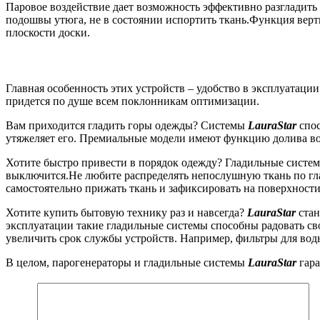
Паровое воздействие дает возможность эффективно разгладить к
подошвы утюга, не в состоянии испортить ткань.Функция верти
плоскости доски.
К
Главная особенность этих устройств – удобство в эксплуатаци
придется по душе всем поклонникам оптимизации.
Вам приходится гладить горы одежды? Системы
LauraStar
спос
утяжеляет его. Премиальные модели имеют функцию долива воды
Хотите быстро привести в порядок одежду? Гладильные системы
выключится.Не любите распределять непослушную ткань по гл
самостоятельно прижать ткань и зафиксировать на поверхности
Хотите купить бытовую технику раз и навсегда?
LauraStar
стан
эксплуатации такие гладильные системы способны радовать с
увеличить срок службы устройств. Например, фильтры для вод
В целом, парогенераторы и гладильные системы
LauraStar
гара