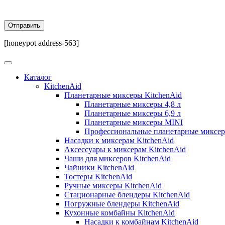
[honeypot address-563]
Каталог
KitchenAid
Планетарные миксеры KitchenAid
Планетарные миксеры 4,8 л
Планетарные миксеры 6,9 л
Планетарные миксеры MINI
Профессиональные планетарные миксе
Насадки к миксерам KitchenAid
Аксессуары к миксерам KitchenAid
Чаши для миксеров KitchenAid
Чайники KitchenAid
Тостеры KitchenAid
Ручные миксеры KitchenAid
Стационарные блендеры KitchenAid
Погружные блендеры KitchenAid
Кухонные комбайны KitchenAid
Насадки к комбайнам KitchenAid