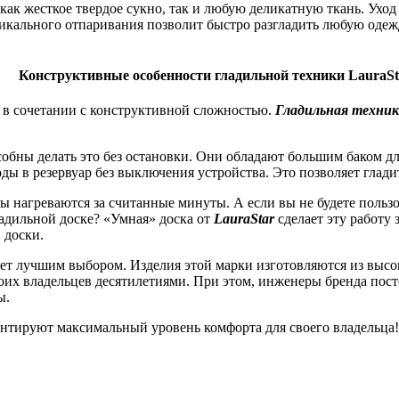
ак жесткое твердое сукно, так и любую деликатную ткань. Уход з
кального отпаривания позволит быстро разгладить любую одежду
онструктивные особенности гладильной техники LauraSt
и в сочетании с конструктивной сложностью.
Гладильная техник
обны делать это без остановки. Они обладают большим баком для
 в резервуар без выключения устройства. Это позволяет гладит
 нагреваются за считанные минуты. А если вы не будете пользов
адильной доске? «Умная» доска от
LauraStar
сделает эту работу 
 доски.
ет лучшим выбором. Изделия этой марки изготовляются из выс
воих владельцев десятилетиями. При этом, инженеры бренда по
ы.
нтируют максимальный уровень комфорта для своего владельца!