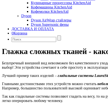
Кулинарные процессоры KitchenAid
Кофемашины KitchenAid
Кофемолки KitchenAid
Dyson
Dyson AirWrap стайлеры
Dyson Supersonic фены
ДОСТАВКА И ОПЛАТА
0
Корзина
Найти:
Глажка сложных тканей - как
Безупречный внешний вид невозможен без качественного ухода
выбор! Эти устройства сочетают в себе простоту в эксплуата
Лучший пример таких изделий –
гладильные системы LauraSt
Главными достоинствами этих устройств можно считать
небол
Например, большинство пользователей высокой оценивает неб
Так как гладильные системы позволяют гладить на весу, то на 
легко оперировать любому человеку.