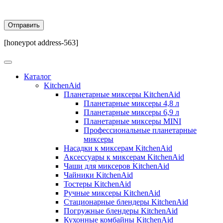
[honeypot address-563]
Каталог
KitchenAid
Планетарные миксеры KitchenAid
Планетарные миксеры 4,8 л
Планетарные миксеры 6,9 л
Планетарные миксеры MINI
Профессиональные планетарные
миксеры
Насадки к миксерам KitchenAid
Аксессуары к миксерам KitchenAid
Чаши для миксеров KitchenAid
Чайники KitchenAid
Тостеры KitchenAid
Ручные миксеры KitchenAid
Стационарные блендеры KitchenAid
Погружные блендеры KitchenAid
Кухонные комбайны KitchenAid