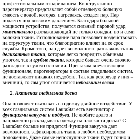
профессиональным отпариванием. Конструктивно
парогенератор представляет собой отдельную большую
емкость с водой, которая, нагреваясь, создает пар. Пар
подается под высоким давлением. Благодаря большой
мощности устройства, получается сильный паровой удар,
моментально
разглаживающий не только складки, но и сами
волокна ткани. Использование пара позволяет воздействовать
на структуру ткани, что благоприятно влияет на ее срок
службы. Кроме того, пар дает возможность разглаживать как
деликатные ткани
, которые легко повредить обычным
утюгом, так и
грубые ткани
, которые бывает очень сложно
разгладить в сухом состоянии. При таком впечатляющем
функционале, парогенераторы в составе гладильных систем,
не доставляют никаких неудобств. Так как резервуар у них –
внешний, то сам утюг отличается
небольшим весом
.
Активная гладильная доска
Она позволяет оказывать на одежду двойное воздействие. У
всех гладильных систем LauraStar есть вентилятор с
функциями вакуума и поддува
. Не любите долго и
напряженно раскладывать одежду на плоскости доски? С
LauraStar больше не придется! Функция вакуума дает
возможность зафиксировать ткань в любом необходимом
положении. Даже самые непослушные ткани будут точно и