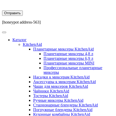
[honeypot address-563]
Каталог
KitchenAid
Планетарные миксеры KitchenAid
Планетарные миксеры 4,8 л
Планетарные миксеры 6,9 л
Планетарные миксеры MINI
Профессиональные планетарные
миксеры
Насадки к миксерам KitchenAid
Аксессуары к миксерам KitchenAid
Чаши для миксеров KitchenAid
Чайники KitchenAid
Тостеры KitchenAid
Ручные миксеры KitchenAid
Стационарные блендеры KitchenAid
Погружные блендеры KitchenAid
Кухонные комбайны KitchenAid