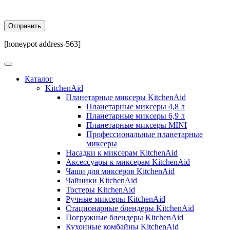
[honeypot address-563]
Каталог
KitchenAid
Планетарные миксеры KitchenAid
Планетарные миксеры 4,8 л
Планетарные миксеры 6,9 л
Планетарные миксеры MINI
Профессиональные планетарные
миксеры
Насадки к миксерам KitchenAid
Аксессуары к миксерам KitchenAid
Чаши для миксеров KitchenAid
Чайники KitchenAid
Тостеры KitchenAid
Ручные миксеры KitchenAid
Стационарные блендеры KitchenAid
Погружные блендеры KitchenAid
Кухонные комбайны KitchenAid