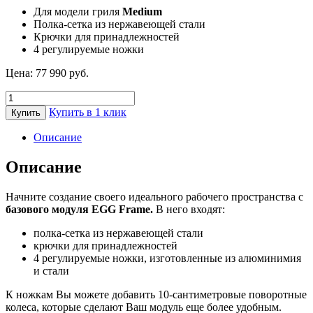
Для модели гриля
Medium
Полка-сетка из нержавеющей стали
Крючки для принадлежностей
4 регулируемые ножки
Цена:
77 990
руб.
Количество
товара
Купить в 1 клик
Купить
Базовый
модуль
Описание
EGG
FRAME
Описание
для
Medium
Начните создание своего идеального рабочего пространства с
Big
базового модуля EGG Frame.
В него входят:
Green
Egg
полка-сетка из нержавеющей стали
крючки для принадлежностей
4 регулируемые ножки, изготовленные из алюминимия
и стали
К ножкам Вы можете добавить 10-сантиметровые поворотные
колеса, которые сделают Ваш модуль еще более удобным.