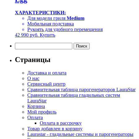
ХАРАКТЕРИСТИКИ:
Для модели гриля
Medium
Мобильная подставка
Рукоять для удобного перемещения
42 990
руб.
Купить
Найти:
Страницы
Доставка и оплата
О нас
Сервисный центр
Сравнительная таблица парогенераторов LauraStar
Сравнительная таблица гладильных систем
LauraStar
Корзина
Мой профиль
Оплата
Оплата в рассрочку
Товар добавлен в корзину
Laurastar - гладильные системы и парогенераторы