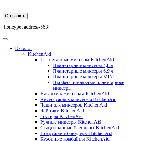
[honeypot address-563]
Каталог
KitchenAid
Планетарные миксеры KitchenAid
Планетарные миксеры 4,8 л
Планетарные миксеры 6,9 л
Планетарные миксеры MINI
Профессиональные планетарные
миксеры
Насадки к миксерам KitchenAid
Аксессуары к миксерам KitchenAid
Чаши для миксеров KitchenAid
Чайники KitchenAid
Тостеры KitchenAid
Ручные миксеры KitchenAid
Стационарные блендеры KitchenAid
Погружные блендеры KitchenAid
Кухонные комбайны KitchenAid