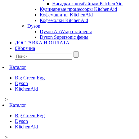
Насадки к комбайнам KitchenAid
Кулинарные процессоры KitchenAid
Кофемашины KitchenAid
Кофемолки KitchenAid
Dyson
Dyson AirWrap стайлеры
Dyson Supersonic фены
ДОСТАВКА И ОПЛАТА
0
Корзина
Найти:
Каталог
Big Green Egg
Dyson
KitchenAid
>
Каталог
Big Green Egg
Dyson
KitchenAid
>