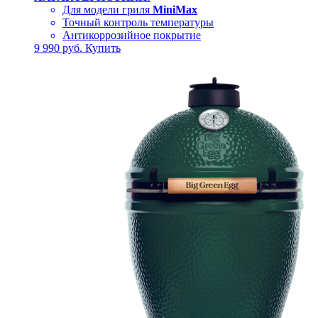
Для модели гриля
MiniMax
Точный контроль температуры
Антикоррозийное покрытие
9 990
руб.
Купить