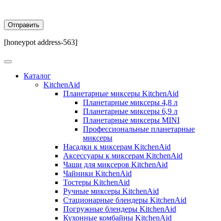
[honeypot address-563]
Каталог
KitchenAid
Планетарные миксеры KitchenAid
Планетарные миксеры 4,8 л
Планетарные миксеры 6,9 л
Планетарные миксеры MINI
Профессиональные планетарные
миксеры
Насадки к миксерам KitchenAid
Аксессуары к миксерам KitchenAid
Чаши для миксеров KitchenAid
Чайники KitchenAid
Тостеры KitchenAid
Ручные миксеры KitchenAid
Стационарные блендеры KitchenAid
Погружные блендеры KitchenAid
Кухонные комбайны KitchenAid