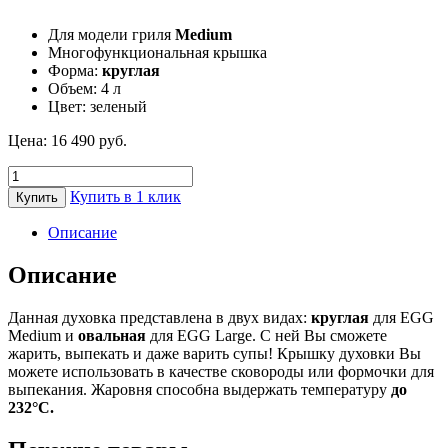
Для модели гриля
Medium
Многофункциональная крышка
Форма:
круглая
Объем: 4 л
Цвет: зеленый
Цена:
16 490
руб.
Количество
товара
Купить в 1 клик
Купить
Духовка
голландская
Описание
зеленая
для
Описание
EGG
Medium
Данная духовка представлена в двух видах:
круглая
для EGG
Big
Medium и
овальная
для EGG Large. С ней Вы сможете
Green
жарить, выпекать и даже варить супы! Крышку духовки Вы
Egg
можете использовать в качестве сковороды или формочки для
выпекания. Жаровня способна выдержать температуру
до
232°C.