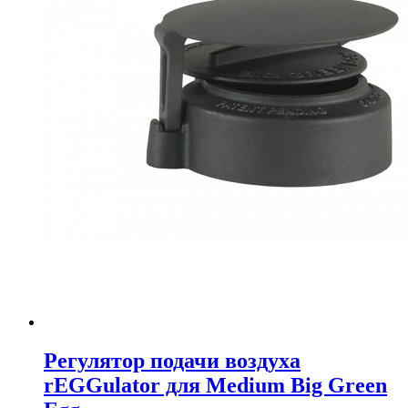
Регулятор подачи воздуха
rEGGulator для Medium Big Green