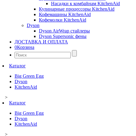
Насадки к комбайнам KitchenAid
Кулинарные процессоры KitchenAid
Кофемашины KitchenAid
Кофемолки KitchenAid
Dyson
Dyson AirWrap стайлеры
Dyson Supersonic фены
ДОСТАВКА И ОПЛАТА
0
Корзина
Найти:
Каталог
Big Green Egg
Dyson
KitchenAid
>
Каталог
Big Green Egg
Dyson
KitchenAid
>