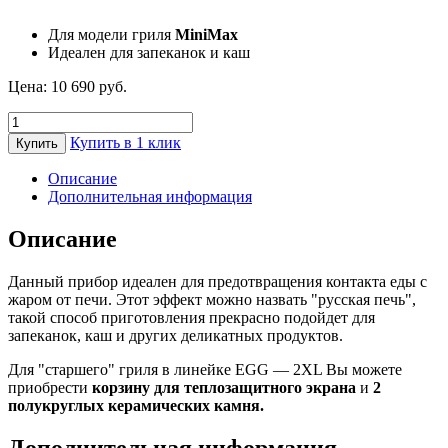
Для модели гриля
MiniMax
Идеален для запеканок и каш
Цена:
10 690
руб.
Количество
товара
Купить в 1 клик
Купить
Экран
теплозащитный
Описание
convEGGtor
Дополнительная информация
для
EGG
Описание
MiniMax
Big
Данный прибор идеален для предотвращения контакта еды с
Green
жаром от печи. Этот эффект можно назвать "русская печь",
Egg
такой способ приготовления прекрасно подойдет для
запеканок, каш и других деликатных продуктов.
Для "старшего" гриля в линейке EGG — 2ХL Вы можете
приобрести
корзину для теплозащитного экрана
и
2
полукруглых керамических камня.