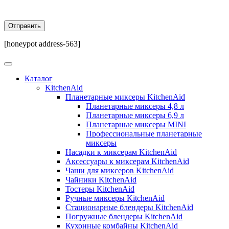
[honeypot address-563]
Каталог
KitchenAid
Планетарные миксеры KitchenAid
Планетарные миксеры 4,8 л
Планетарные миксеры 6,9 л
Планетарные миксеры MINI
Профессиональные планетарные
миксеры
Насадки к миксерам KitchenAid
Аксессуары к миксерам KitchenAid
Чаши для миксеров KitchenAid
Чайники KitchenAid
Тостеры KitchenAid
Ручные миксеры KitchenAid
Стационарные блендеры KitchenAid
Погружные блендеры KitchenAid
Кухонные комбайны KitchenAid