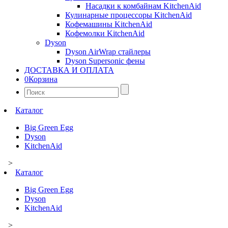
Насадки к комбайнам KitchenAid
Кулинарные процессоры KitchenAid
Кофемашины KitchenAid
Кофемолки KitchenAid
Dyson
Dyson AirWrap стайлеры
Dyson Supersonic фены
ДОСТАВКА И ОПЛАТА
0
Корзина
Найти:
Каталог
Big Green Egg
Dyson
KitchenAid
>
Каталог
Big Green Egg
Dyson
KitchenAid
>