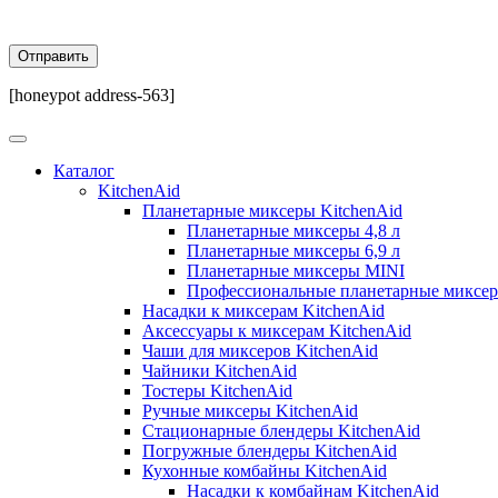
[honeypot address-563]
Каталог
KitchenAid
Планетарные миксеры KitchenAid
Планетарные миксеры 4,8 л
Планетарные миксеры 6,9 л
Планетарные миксеры MINI
Профессиональные планетарные миксе
Насадки к миксерам KitchenAid
Аксессуары к миксерам KitchenAid
Чаши для миксеров KitchenAid
Чайники KitchenAid
Тостеры KitchenAid
Ручные миксеры KitchenAid
Стационарные блендеры KitchenAid
Погружные блендеры KitchenAid
Кухонные комбайны KitchenAid
Насадки к комбайнам KitchenAid