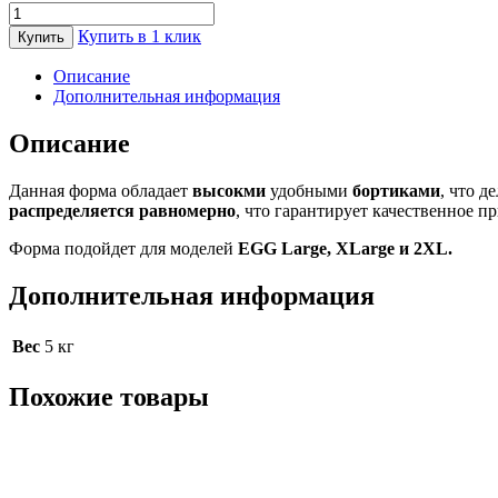
Количество
товара
Купить в 1 клик
Купить
Форма
для
Описание
выпекания
Дополнительная информация
керамическая
Big
Описание
Green
Egg
Данная форма обладает
высокми
удобными
бортиками
, что д
распределяется равномерно
, что гарантирует качественное п
Форма подойдет для моделей
EGG Large, XLarge и 2XL.
Дополнительная информация
Вес
5 кг
Похожие товары