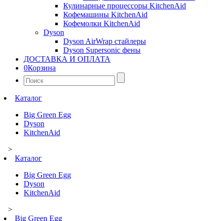
Кулинарные процессоры KitchenAid
Кофемашины KitchenAid
Кофемолки KitchenAid
Dyson
Dyson AirWrap стайлеры
Dyson Supersonic фены
ДОСТАВКА И ОПЛАТА
0
Корзина
Найти:
Каталог
Big Green Egg
Dyson
KitchenAid
>
Каталог
Big Green Egg
Dyson
KitchenAid
>
Big Green Egg