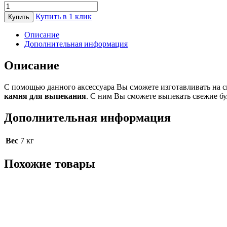
Количество
товара
Купить в 1 клик
Купить
Камень
для
Описание
выпекания
Дополнительная информация
керамический
для
Описание
EGG
XLarge
С помощью данного аксессуара Вы сможете изготавливать на
Big
камня для выпекания
. С ним Вы сможете выпекать свежие бу
Green
Egg
Дополнительная информация
Вес
7 кг
Похожие товары