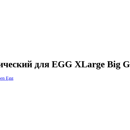
ческий для EGG XLarge Big G
een Egg