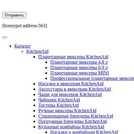
[honeypot address-563]
Каталог
KitchenAid
Планетарные миксеры KitchenAid
Планетарные миксеры 4,8 л
Планетарные миксеры 6,9 л
Планетарные миксеры MINI
Профессиональные планетарные миксе
Насадки к миксерам KitchenAid
Аксессуары к миксерам KitchenAid
Чаши для миксеров KitchenAid
Чайники KitchenAid
Тостеры KitchenAid
Ручные миксеры KitchenAid
Стационарные блендеры KitchenAid
Погружные блендеры KitchenAid
Кухонные комбайны KitchenAid
Насадки к комбайнам KitchenAid