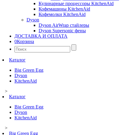
Кулинарные процессоры KitchenAid
Кофемашины KitchenAid
Кофемолки KitchenAid
Dyson
Dyson AirWrap стайлеры
Dyson Supersonic фены
ДОСТАВКА И ОПЛАТА
0
Корзина
Найти:
Каталог
Big Green Egg
Dyson
KitchenAid
>
Каталог
Big Green Egg
Dyson
KitchenAid
>
Big Green Egg