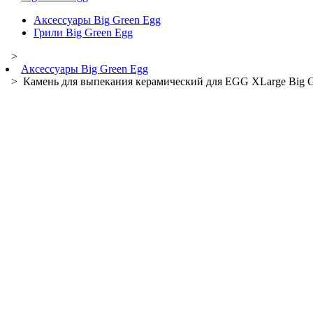
Аксессуары Big Green Egg
Грили Big Green Egg
>
Аксессуары Big Green Egg
> Камень для выпекания керамический для EGG XLarge Big G