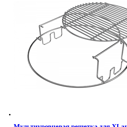
Мультиуровневая решетка для XLar