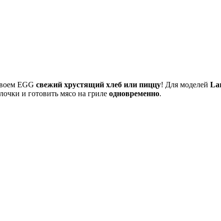
 своем EGG
свежий хрустящий хлеб или пиццу
! Для моделей
La
лочки и готовить мясо на гриле
одновременно
.