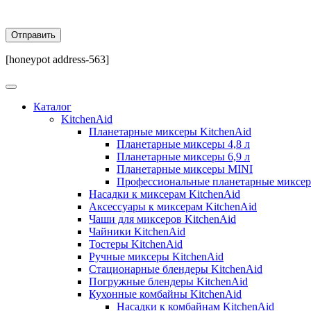
[honeypot address-563]
Каталог
KitchenAid
Планетарные миксеры KitchenAid
Планетарные миксеры 4,8 л
Планетарные миксеры 6,9 л
Планетарные миксеры MINI
Профессиональные планетарные миксе
Насадки к миксерам KitchenAid
Аксессуары к миксерам KitchenAid
Чаши для миксеров KitchenAid
Чайники KitchenAid
Тостеры KitchenAid
Ручные миксеры KitchenAid
Стационарные блендеры KitchenAid
Погружные блендеры KitchenAid
Кухонные комбайны KitchenAid
Насадки к комбайнам KitchenAid