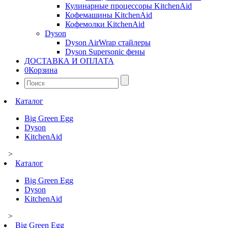
Кулинарные процессоры KitchenAid
Кофемашины KitchenAid
Кофемолки KitchenAid
Dyson
Dyson AirWrap стайлеры
Dyson Supersonic фены
ДОСТАВКА И ОПЛАТА
0
Корзина
Найти:
Каталог
Big Green Egg
Dyson
KitchenAid
>
Каталог
Big Green Egg
Dyson
KitchenAid
>
Big Green Egg