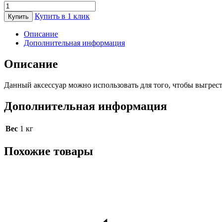
Количество
товара
Купить в 1 клик
Купить
Кочерга
для
Описание
золы
Дополнительная информация
Medium
Big
Описание
Green
Egg
Данный аксессуар можно использовать для того, чтобы выгрест
Дополнительная информация
Вес
1 кг
Похожие товары