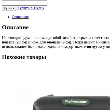
Количество
товара
Купить в 1 клик
Купить
Набор
профессиональных
Описание
кухонных
ножей
Описание
Big
Green
Настоящие гурманы не могут обойтись без острых и качественн
Egg
повара (20 см)
и
нож для овощей (9 см)
. Ножи имеют минима
использование было максимально комфортным:
изогнутая
у но
Похожие товары