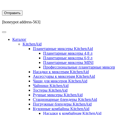
[honeypot address-563]
Каталог
KitchenAid
Планетарные миксеры KitchenAid
Планетарные миксеры 4,8 л
Планетарные миксеры 6,9 л
Планетарные миксеры MINI
Профессиональные планетарные миксе
Насадки к миксерам KitchenAid
Аксессуары к миксерам KitchenAid
Чаши для миксеров KitchenAid
Чайники KitchenAid
Тостеры KitchenAid
Ручные миксеры KitchenAid
Стационарные блендеры KitchenAid
Погружные блендеры KitchenAid
Кухонные комбайны KitchenAid
Насадки к комбайнам KitchenAid