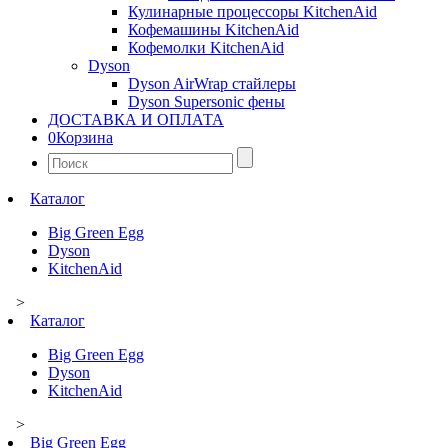
Кулинарные процессоры KitchenAid
Кофемашины KitchenAid
Кофемолки KitchenAid
Dyson
Dyson AirWrap стайлеры
Dyson Supersonic фены
ДОСТАВКА И ОПЛАТА
0
Корзина
Найти:
Каталог
Big Green Egg
Dyson
KitchenAid
>
Каталог
Big Green Egg
Dyson
KitchenAid
>
Big Green Egg