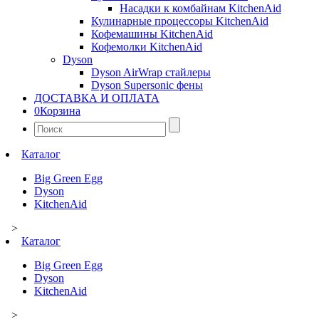
Насадки к комбайнам KitchenAid
Кулинарные процессоры KitchenAid
Кофемашины KitchenAid
Кофемолки KitchenAid
Dyson
Dyson AirWrap стайлеры
Dyson Supersonic фены
ДОСТАВКА И ОПЛАТА
0
Корзина
Найти:
Каталог
Big Green Egg
Dyson
KitchenAid
>
Каталог
Big Green Egg
Dyson
KitchenAid
>