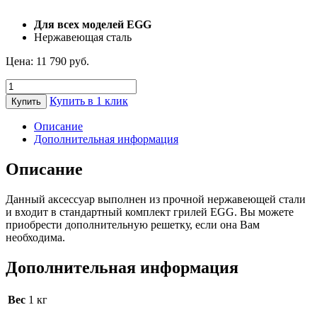
Для всех моделей EGG
Нержавеющая сталь
Цена:
11 790
руб.
Количество
товара
Купить в 1 клик
Купить
Решетка
из
Описание
нержавеющей
Дополнительная информация
стали
для
Описание
EGG
Medium
Данный аксессуар выполнен из прочной нержавеющей стали
Big
и входит в стандартный комплект грилей EGG. Вы можете
Green
приобрести дополнительную решетку, если она Вам
Egg
необходима.
Дополнительная информация
Вес
1 кг