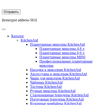
[honeypot address-563]
Каталог
KitchenAid
Планетарные миксеры KitchenAid
Планетарные миксеры 4,8 л
Планетарные миксеры 6,9 л
Планетарные миксеры MINI
Профессиональные планетарные
миксеры
Насадки к миксерам KitchenAid
Аксессуары к миксерам KitchenAid
Чаши для миксеров KitchenAid
Чайники KitchenAid
Тостеры KitchenAid
Ручные миксеры KitchenAid
Стационарные блендеры KitchenAid
Погружные блендеры KitchenAid
Кухонные комбайны KitchenAid