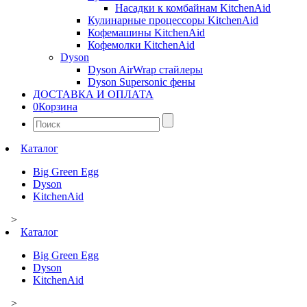
Насадки к комбайнам KitchenAid
Кулинарные процессоры KitchenAid
Кофемашины KitchenAid
Кофемолки KitchenAid
Dyson
Dyson AirWrap стайлеры
Dyson Supersonic фены
ДОСТАВКА И ОПЛАТА
0
Корзина
Найти:
Каталог
Big Green Egg
Dyson
KitchenAid
>
Каталог
Big Green Egg
Dyson
KitchenAid
>