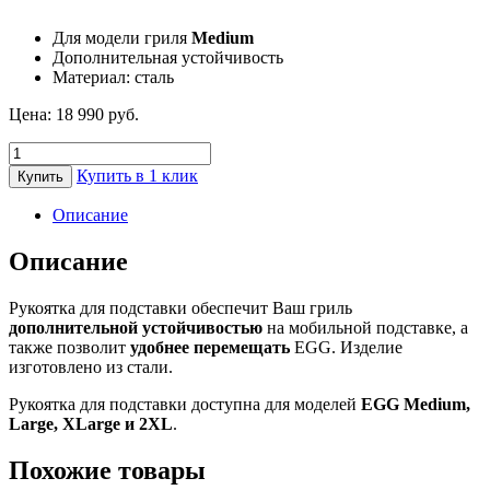
Для модели гриля
Medium
Дополнительная устойчивость
Материал: сталь
Цена:
18 990
руб.
Количество
товара
Купить в 1 клик
Купить
Рукоятка
для
Описание
подставки
EGG
Описание
мобильной
для
Рукоятка для подставки обеспечит Ваш гриль
Medium
дополнительной устойчивостью
на мобильной подставке, а
Big
также позволит
удобнее перемещать
EGG. Изделие
Green
изготовлено из стали.
Egg
Рукоятка для подставки доступна для моделей
EGG Medium,
Large, XLarge и 2XL
.
Похожие товары