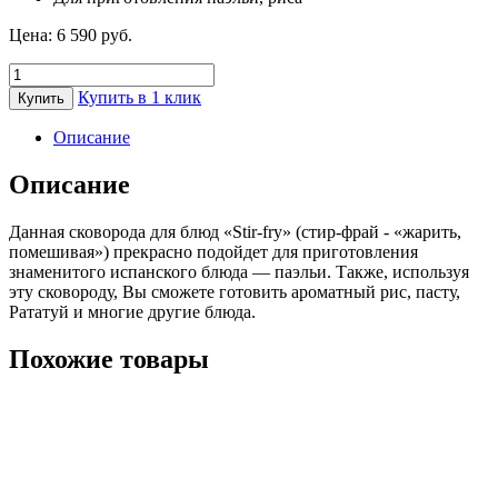
Цена:
6 590
руб.
Количество
товара
Купить в 1 клик
Купить
Сковорода-
гриль
Описание
паэлья
Big
Описание
Green
Egg
Данная сковорода для блюд «Stir-fry» (стир-фрай - «жарить,
помешивая») прекрасно подойдет для приготовления
знаменитого испанского блюда — паэльи. Также, используя
эту сковороду, Вы сможете готовить ароматный рис, пасту,
Рататуй и многие другие блюда.
Похожие товары