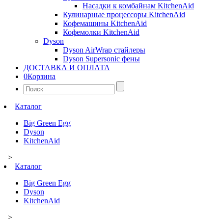
Насадки к комбайнам KitchenAid
Кулинарные процессоры KitchenAid
Кофемашины KitchenAid
Кофемолки KitchenAid
Dyson
Dyson AirWrap стайлеры
Dyson Supersonic фены
ДОСТАВКА И ОПЛАТА
0
Корзина
Найти:
Каталог
Big Green Egg
Dyson
KitchenAid
>
Каталог
Big Green Egg
Dyson
KitchenAid
>