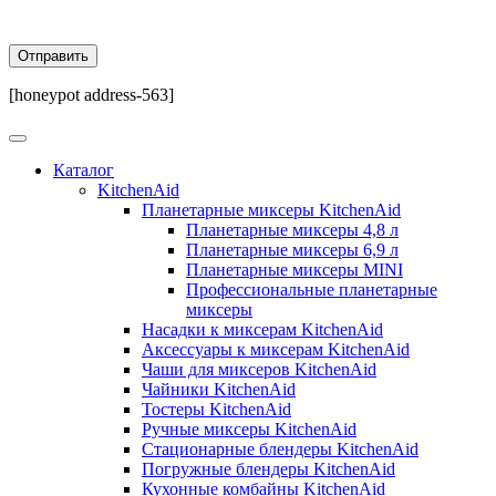
[honeypot address-563]
Каталог
KitchenAid
Планетарные миксеры KitchenAid
Планетарные миксеры 4,8 л
Планетарные миксеры 6,9 л
Планетарные миксеры MINI
Профессиональные планетарные
миксеры
Насадки к миксерам KitchenAid
Аксессуары к миксерам KitchenAid
Чаши для миксеров KitchenAid
Чайники KitchenAid
Тостеры KitchenAid
Ручные миксеры KitchenAid
Стационарные блендеры KitchenAid
Погружные блендеры KitchenAid
Кухонные комбайны KitchenAid