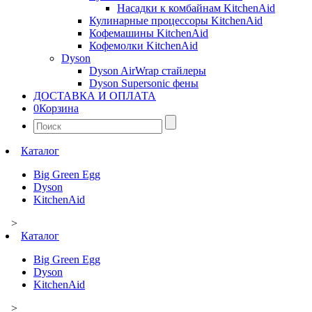
Насадки к комбайнам KitchenAid
Кулинарные процессоры KitchenAid
Кофемашины KitchenAid
Кофемолки KitchenAid
Dyson
Dyson AirWrap стайлеры
Dyson Supersonic фены
ДОСТАВКА И ОПЛАТА
0
Корзина
Найти:
Каталог
Big Green Egg
Dyson
KitchenAid
>
Каталог
Big Green Egg
Dyson
KitchenAid
>