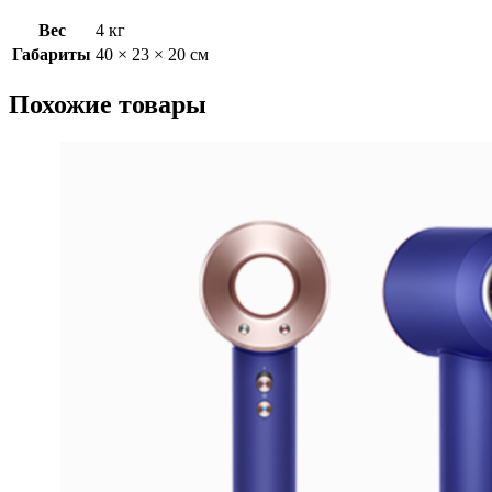
кейсом
для
Вес
4 кг
хранения
Габариты
40 × 23 × 20 см
красный/
никель
Похожие товары