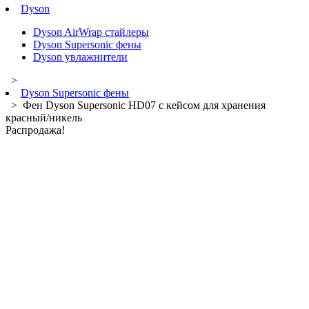
Dyson
Dyson AirWrap стайлеры
Dyson Supersonic фены
Dyson увлажнители
>
Dyson Supersonic фены
> Фен Dyson Supersonic HD07 с кейсом для хранения
красный/никель
Распродажа!