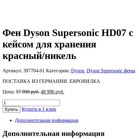
Фен Dyson Supersonic HD07 с
кейсом для хранения
красный/никель
Артикул:
397704-01
Категории:
Dyson
,
Dyson Supersonic фены
ПОСТАВКА ИЗ ГЕРМАНИИ. ЕВРОВИЛКА
Первоначальная
Текущая
Цена:
57 990
руб.
48 990
руб.
цена
цена:
Количество
составляла
48
товара
57
990 руб..
Купить в 1 клик
Купить
Фен
990 руб..
Dyson
Дополнительная информация
Supersonic
HD07
Дополнительная информация
с