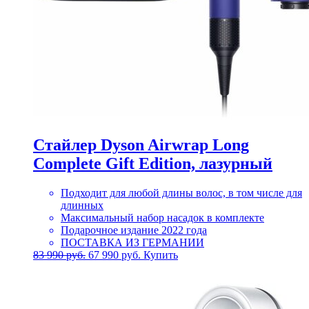
Стайлер Dyson Airwrap Long
Complete Gift Edition, лазурный
Подходит для любой длины волос, в том числе для
длинных
Максимальный набор насадок в комплекте
Подарочное издание 2022 года
ПОСТАВКА ИЗ ГЕРМАНИИ
Первоначальная
Текущая
83 990
руб.
67 990
руб.
Купить
цена
цена:
составляла
67
83
990 руб..
990 руб..