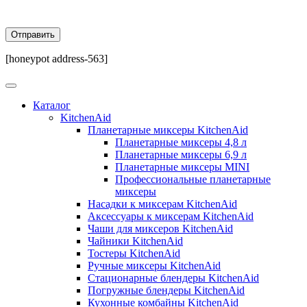
[honeypot address-563]
Каталог
KitchenAid
Планетарные миксеры KitchenAid
Планетарные миксеры 4,8 л
Планетарные миксеры 6,9 л
Планетарные миксеры MINI
Профессиональные планетарные
миксеры
Насадки к миксерам KitchenAid
Аксессуары к миксерам KitchenAid
Чаши для миксеров KitchenAid
Чайники KitchenAid
Тостеры KitchenAid
Ручные миксеры KitchenAid
Стационарные блендеры KitchenAid
Погружные блендеры KitchenAid
Кухонные комбайны KitchenAid