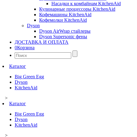
Насадки к комбайнам KitchenAid
Кулинарные процессоры KitchenAid
Кофемашины KitchenAid
Кофемолки KitchenAid
Dyson
Dyson AirWrap стайлеры
Dyson Supersonic фены
ДОСТАВКА И ОПЛАТА
0
Корзина
Найти:
Каталог
Big Green Egg
Dyson
KitchenAid
>
Каталог
Big Green Egg
Dyson
KitchenAid
>