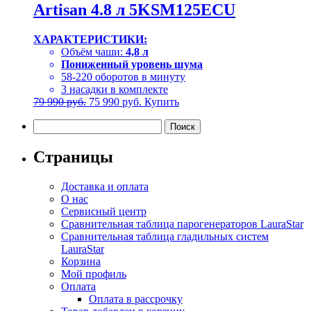
Artisan 4.8 л 5KSM125ECU
ХАРАКТЕРИСТИКИ:
Объём чаши:
4,8 л
Пониженный уровень шума
58-220 оборотов в минуту
3 насадки в комплекте
Первоначальная
Текущая
79 990
руб.
75 990
руб.
Купить
цена
цена:
Найти:
составляла
75
79
990 руб..
990 руб..
Страницы
Доставка и оплата
О нас
Сервисный центр
Сравнительная таблица парогенераторов LauraStar
Сравнительная таблица гладильных систем
LauraStar
Корзина
Мой профиль
Оплата
Оплата в рассрочку