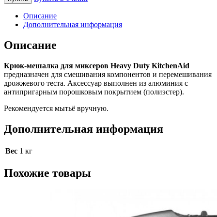
Крюк-
мешалка
Описание
для
Дополнительная информация
миксеров
Heavy
Описание
Duty
KitchenAid,
Крюк-мешалка для миксеров Heavy Duty KitchenAid
5K7DH
предназначен для смешивания компонентов и перемешивания
дрожжевого теста. Аксессуар выполнен из алюминия с
антипригарным порошковым покрытием (полиэстер).
Рекомендуется мытьё вручную.
Дополнительная информация
Вес
1 кг
Похожие товары