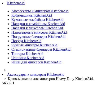
KitchenAid
Аксессуары к миксерам KitchenAid
Кофемашины KitchenAid
Кухонные комбайны KitchenAid
Насадки к комбайнам KitchenAid
Насадки к миксерам KitchenAid
Планетарные миксеры KitchenAid
Погружные блендеры KitchenAid
Посуда KitchenAid
Ручные миксеры KitchenAid
Стационарные блендеры KitchenAid
Тостеры KitchenAid
Чайники KitchenAid
Чаши для миксеров KitchenAid
>
Аксессуары к миксерам KitchenAid
> Крюк-мешалка для миксеров Heavy Duty KitchenAid,
5K7DH