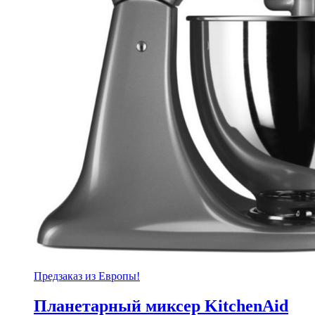
Предзаказ из Европы!
Планетарный миксер KitchenAid