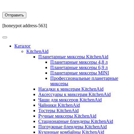
[honeypot address-563]
Каталог
KitchenAid
Планетарные миксеры KitchenAid
Планетарные миксеры 4,8 л
Планетарные миксеры 6,9 л
Планетарные миксеры MINI
Профессиональные планетарные
миксеры
Насадки к миксерам KitchenAid
Аксессуары к миксерам KitchenAid
Чаши для миксеров KitchenAid
Чайники KitchenAid
Тостеры KitchenAid
Ручные миксеры KitchenAid
Стационарные блендеры KitchenAid
Погружные блендеры KitchenAid
Кухонные комбайны KitchenAid