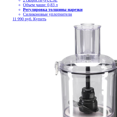
2 скорости+PULSE
Объем чаши: 0,83 л
Регулировка толщины нарезки
Силиконовые уплотнители
11 990
руб.
Купить