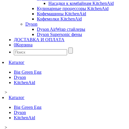
Насадки к комбайнам KitchenAid
Кулинарные процессоры KitchenAid
Кофемашины KitchenAid
Кофемолки KitchenAid
Dyson
Dyson AirWrap стайлеры
Dyson Supersonic фены
ДОСТАВКА И ОПЛАТА
0
Корзина
Найти:
Каталог
Big Green Egg
Dyson
KitchenAid
>
Каталог
Big Green Egg
Dyson
KitchenAid
>