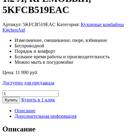
5KFCB519EAC
Артикул:
5KFCB519EAC
Категория:
Кухонные комбайны
KitchenAid
Измельчение, смешивание, пюре, взбивание
Беспроводной
Порядок и комфорт
Большое время работы и производительность
Можно мыть в посудомойке
Цена:
11 990
руб.
Доступно для предзаказа
Количество
товара
Купить в 1 клик
Купить
БЕСПРОВОДНОЙ
МИНИ-
Описание
КОМБАЙН
Дополнительная информация
KITCHENAID
1.2
Описание
Л,