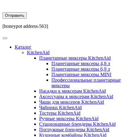
[honeypot address-563]
Каталог
KitchenAid
Планетарные миксеры KitchenAid
Планетарные миксеры 4,8 л
Планетарные миксеры 6,9 л
Планетарные миксеры MINI
Профессиональные планетарные
миксеры
Насадки к миксерам KitchenAid
Аксессуары к миксерам KitchenAid
Чаши для миксеров KitchenAid
Чайники KitchenAid
Тостеры KitchenAid
Ручные миксеры KitchenAid
Стационарные блендеры KitchenAid
Погружные блендеры KitchenAid
Кухонные комбайны KitchenAid