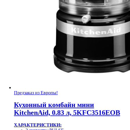
Предзаказ из Европы!
Кухонный комбайн мини
KitchenAid, 0.83 л, 5KFC3516EOB
ХАРАКТЕРИСТИКИ: