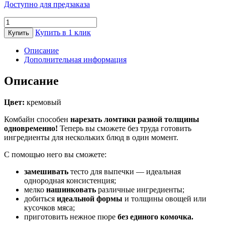
Доступно для предзаказа
Количество
товара
Купить в 1 клик
Купить
Комбайн
кухонный
Описание
KitchenAid
Дополнительная информация
2.1
л,
Описание
5KFP0919EAC
Цвет:
кремовый
Комбайн способен
нарезать ломтики разной толщины
одновременно!
Теперь вы сможете без труда готовить
ингредиенты для нескольких блюд в один момент.
С помощью него вы сможете:
замешивать
тесто для выпечки — идеальная
однородная консистенция;
мелко
нашинковать
различные ингредиенты;
добиться
идеальной формы
и толщины овощей или
кусочков мяса;
приготовить нежное пюре
без единого комочка.