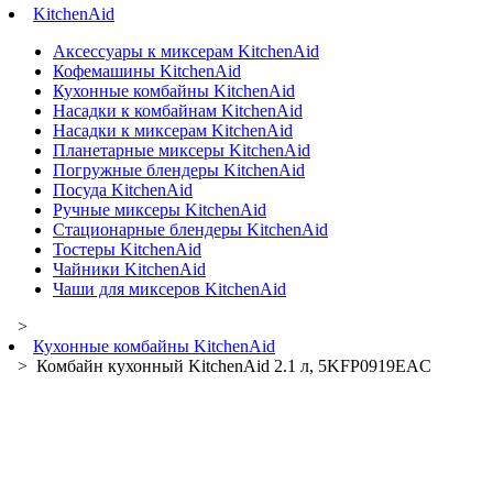
KitchenAid
Аксессуары к миксерам KitchenAid
Кофемашины KitchenAid
Кухонные комбайны KitchenAid
Насадки к комбайнам KitchenAid
Насадки к миксерам KitchenAid
Планетарные миксеры KitchenAid
Погружные блендеры KitchenAid
Посуда KitchenAid
Ручные миксеры KitchenAid
Стационарные блендеры KitchenAid
Тостеры KitchenAid
Чайники KitchenAid
Чаши для миксеров KitchenAid
>
Кухонные комбайны KitchenAid
> Комбайн кухонный KitchenAid 2.1 л, 5KFP0919EAC