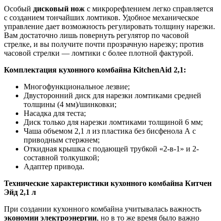
Особый
дисковый нож
с микрорефлением легко справляется
с созданием тончайших ломтиков. Удобное механическое
управление дает возможность регулировать толщину нарезки.
Вам достаточно лишь повернуть регулятор по часовой
стрелке, и вы получите почти прозрачную нарезку; против
часовой стрелки — ломтики с более плотной фактурой.
Комплектация кухонного комбайна KitchenAid 2,1:
Многофункциональное лезвие;
Двусторонний диск для нарезки ломтиками средней
толщины (4 мм)/шинковки;
Насадка для теста;
Диск только для нарезки ломтиками толщиной 6 мм;
Чаша объемом 2,1 л из пластика без бисфенола А с
приводным стержнем;
Откидная крышка с подающей трубкой «2-в-1» и 2-
составной толкушкой;
Адаптер привода.
Технические характеристики кухонного комбайна Китчен
Эйд 2,1 л
При создании кухонного комбайна учитывалась важность
экономии электроэнергии
, но в то же время было важно