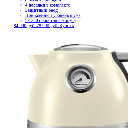
4 насадки
в комплекте
Защитный обод
Пониженный уровень шума
58-220 оборотов в минуту
Первоначальная
Текущая
84 990
руб.
78 990
руб.
Купить
цена
цена:
составляла
78
84
990 руб..
990 руб..