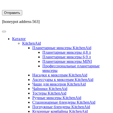
[honeypot address-563]
Каталог
KitchenAid
Планетарные миксеры KitchenAid
Планетарные миксеры 4,8 л
Планетарные миксеры 6,9 л
Планетарные миксеры MINI
Профессиональные планетарные
миксеры
Насадки к миксерам KitchenAid
Аксессуары к миксерам KitchenAid
Чаши для миксеров KitchenAid
Чайники KitchenAid
Тостеры KitchenAid
Ручные миксеры KitchenAid
Стационарные блендеры KitchenAid
Погружные блендеры KitchenAid
Кухонные комбайны KitchenAid