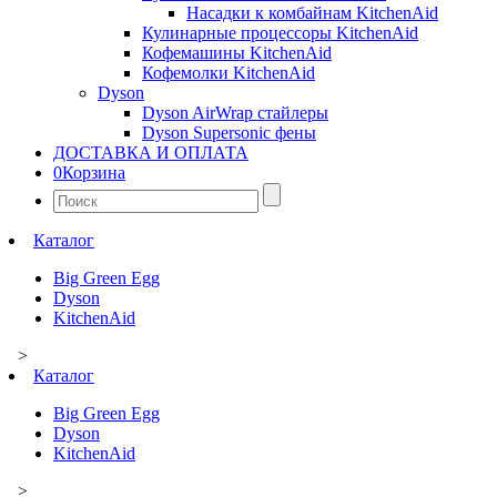
Насадки к комбайнам KitchenAid
Кулинарные процессоры KitchenAid
Кофемашины KitchenAid
Кофемолки KitchenAid
Dyson
Dyson AirWrap стайлеры
Dyson Supersonic фены
ДОСТАВКА И ОПЛАТА
0
Корзина
Найти:
Каталог
Big Green Egg
Dyson
KitchenAid
>
Каталог
Big Green Egg
Dyson
KitchenAid
>