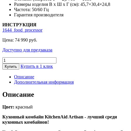
Размеры изделия В х Ш x Г (см): 45,7×30,4×24,8
Частота: 50/60 Гц
Гарантия производителя
ИНСТРУКЦИЯ
1644_food_processor
Цена:
74 990
руб.
Доступно для предзаказа
Количество
товара
Купить в 1 клик
Купить
Кухонный
комбайн
Описание
KitchenAid
Дополнительная информация
Artisan
4
Описание
л,
5KFP1644EER
Цвет:
красный
Кухонный комбайн KitchenAid Artisan - лучший среди
кухонных комбайнов!