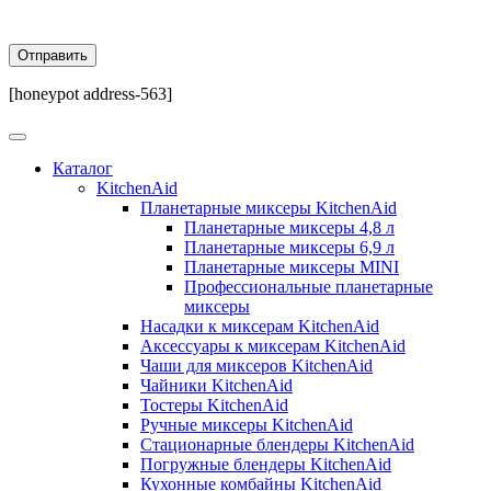
[honeypot address-563]
Каталог
KitchenAid
Планетарные миксеры KitchenAid
Планетарные миксеры 4,8 л
Планетарные миксеры 6,9 л
Планетарные миксеры MINI
Профессиональные планетарные
миксеры
Насадки к миксерам KitchenAid
Аксессуары к миксерам KitchenAid
Чаши для миксеров KitchenAid
Чайники KitchenAid
Тостеры KitchenAid
Ручные миксеры KitchenAid
Стационарные блендеры KitchenAid
Погружные блендеры KitchenAid
Кухонные комбайны KitchenAid