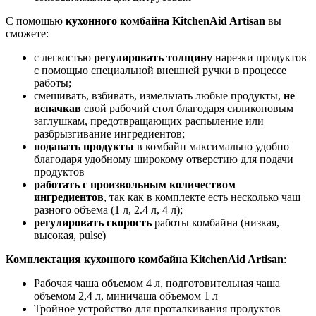
С помощью
кухонного комбайна KitchenAid Artisan
вы
сможете:
с легкостью
регулировать толщину
нарезки продуктов
с помощью специальной внешней ручки в процессе
работы;
смешивать, взбивать, измельчать любые продукты,
не
испачкав
свой рабочий стол благодаря силиконовым
заглушкам, предотвращающих распыление или
разбрызгивание ингредиентов;
подавать продукты
в комбайн максимально удобно
благодаря удобному широкому отверстию для подачи
продуктов
работать с произвольным количеством
ингредиентов
, так как в комплекте есть несколько чаш
разного объема (1 л, 2.4 л, 4 л);
регулировать скорость
работы комбайна (низкая,
высокая, pulse)
Комплектация кухонного комбайна KitchenAid Artisan
:
Рабочая чаша объемом 4 л, подготовительная чаша
объемом 2,4 л, миничаша объемом 1 л
Тройное устройство для проталкивания продуктов