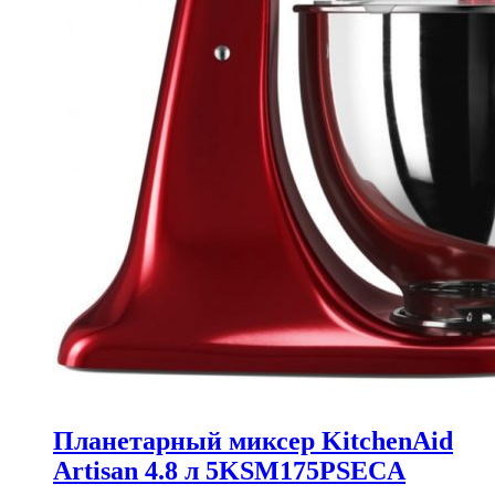
Планетарный миксер KitchenAid
Artisan 4.8 л 5KSM175PSECA