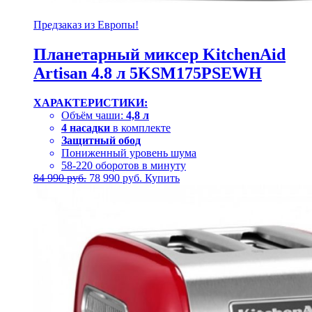
Предзаказ из Европы!
Планетарный миксер KitchenAid
Artisan 4.8 л 5KSM175PSEWH
ХАРАКТЕРИСТИКИ:
Объём чаши:
4,8 л
4 насадки
в комплекте
Защитный обод
Пониженный уровень шума
58-220 оборотов в минуту
Первоначальная
Текущая
84 990
руб.
78 990
руб.
Купить
цена
цена:
составляла
78
84
990 руб..
990 руб..