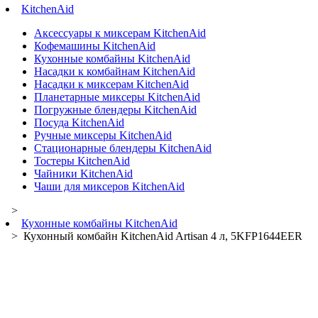
KitchenAid
Аксессуары к миксерам KitchenAid
Кофемашины KitchenAid
Кухонные комбайны KitchenAid
Насадки к комбайнам KitchenAid
Насадки к миксерам KitchenAid
Планетарные миксеры KitchenAid
Погружные блендеры KitchenAid
Посуда KitchenAid
Ручные миксеры KitchenAid
Стационарные блендеры KitchenAid
Тостеры KitchenAid
Чайники KitchenAid
Чаши для миксеров KitchenAid
>
Кухонные комбайны KitchenAid
> Кухонный комбайн KitchenAid Artisan 4 л, 5KFP1644EER