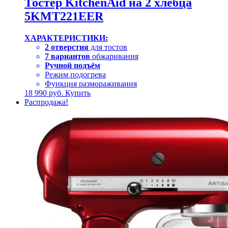
Тостер KitchenAid на 2 хлебца
5KMT221EER
ХАРАКТЕРИСТИКИ:
2 отверстия
для тостов
7 вариантов
обжаривания
Ручной подъём
Режим подогрева
Функция размораживания
18 990
руб.
Купить
Распродажа!