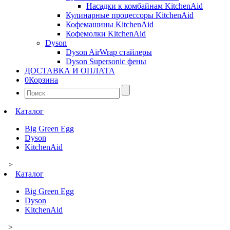
Насадки к комбайнам KitchenAid
Кулинарные процессоры KitchenAid
Кофемашины KitchenAid
Кофемолки KitchenAid
Dyson
Dyson AirWrap стайлеры
Dyson Supersonic фены
ДОСТАВКА И ОПЛАТА
0
Корзина
Найти:
Каталог
Big Green Egg
Dyson
KitchenAid
>
Каталог
Big Green Egg
Dyson
KitchenAid
>