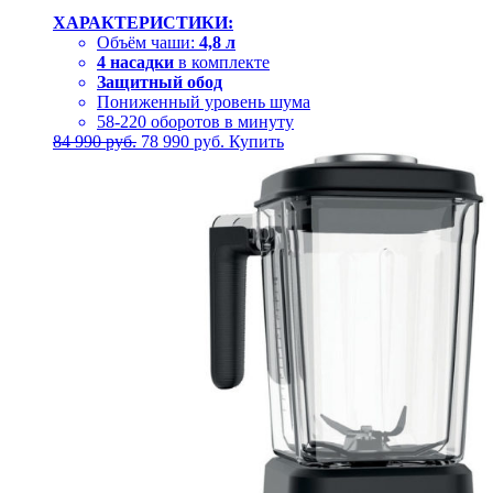
ХАРАКТЕРИСТИКИ:
Объём чаши:
4,8 л
4 насадки
в комплекте
Защитный обод
Пониженный уровень шума
58-220 оборотов в минуту
Первоначальная
Текущая
84 990
руб.
78 990
руб.
Купить
цена
цена:
составляла
78
84
990 руб..
990 руб..