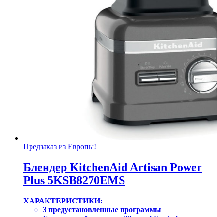
Предзаказ из Европы!
Блендер KitchenAid Artisan Power
Plus 5KSB8270EMS
ХАРАКТЕРИСТИКИ:
3 предустановленные программы