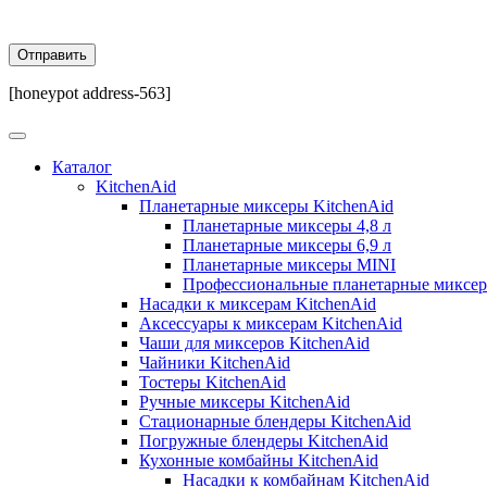
[honeypot address-563]
Каталог
KitchenAid
Планетарные миксеры KitchenAid
Планетарные миксеры 4,8 л
Планетарные миксеры 6,9 л
Планетарные миксеры MINI
Профессиональные планетарные миксе
Насадки к миксерам KitchenAid
Аксессуары к миксерам KitchenAid
Чаши для миксеров KitchenAid
Чайники KitchenAid
Тостеры KitchenAid
Ручные миксеры KitchenAid
Стационарные блендеры KitchenAid
Погружные блендеры KitchenAid
Кухонные комбайны KitchenAid
Насадки к комбайнам KitchenAid