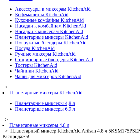
Аксессуары к миксерам KitchenAid
Кофемашины KitchenAid
Кухонные комбайны KitchenAid
Насадки к комбайнам KitchenAid
Насадки к миксерам KitchenAid
Планетарные миксеры KitchenAid
Погружные блендеры KitchenAid
Посуда KitchenAid
Ручные миксеры KitchenAid
Стационарные блендеры KitchenAid
Тостеры KitchenAid
Чайники KitchenAid
Чаши для миксеров KitchenAid
>
Планетарные миксеры KitchenAid
Планетарные миксеры 4,8 л
Планетарные миксеры 6,9 л
>
Планетарные миксеры 4,8 л
> Планетарный миксер KitchenAid Artisan 4.8 л 5KSM175PS
Распродажа!