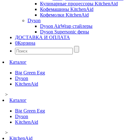
Кулинарные процессоры KitchenAid
Кофемашины KitchenAid
Кофемолки KitchenAid
Dyson
Dyson AirWrap стайлеры
Dyson Supersonic фены
ДОСТАВКА И ОПЛАТА
0
Корзина
Найти:
Каталог
Big Green Egg
Dyson
KitchenAid
>
Каталог
Big Green Egg
Dyson
KitchenAid
>
KitchenAid