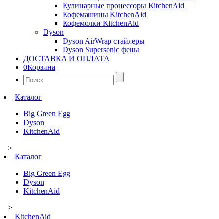
Кулинарные процессоры KitchenAid
Кофемашины KitchenAid
Кофемолки KitchenAid
Dyson
Dyson AirWrap стайлеры
Dyson Supersonic фены
ДОСТАВКА И ОПЛАТА
0
Корзина
Найти:
Каталог
Big Green Egg
Dyson
KitchenAid
>
Каталог
Big Green Egg
Dyson
KitchenAid
>
KitchenAid