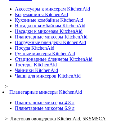
Аксессуары к миксерам KitchenAid
Кофемашины KitchenAid
Кухонные комбайны KitchenAid
Насадки к комбайнам KitchenAid
Насадки к миксерам KitchenAid
Планетарные миксеры KitchenAid
Погружные блендеры KitchenAid
Посуда KitchenAid
Ручные миксеры KitchenAid
Стационарные блендеры KitchenAid
Тостеры KitchenAid
Чайники KitchenAid
Чаши для миксеров KitchenAid
>
Планетарные миксеры KitchenAid
Планетарные миксеры 4,8 л
Планетарные миксеры 6,9 л
> Листовая овощерезка KitchenAid, 5KSMSCA