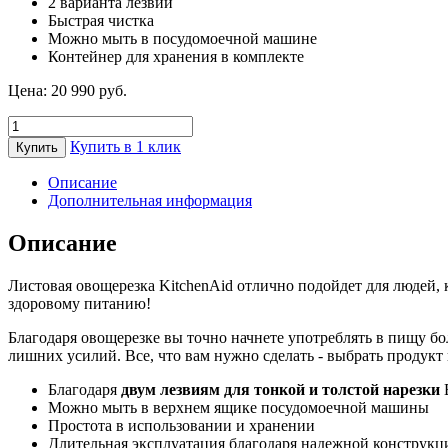
2 варианта лезвий
Быстрая чистка
Можно мыть в посудомоечной машине
Контейнер для хранения в комплекте
Цена:
20 990
руб.
Количество
товара
Купить в 1 клик
Купить
Листовая
овощерезка
Описание
KitchenAid,
Дополнительная информация
5KSMSCA
Описание
Листовая овощерезка KitchenAid отлично подойдет для людей, к
здоровому питанию!
Благодаря овощерезке вы точно начнете употреблять в пищу бол
лишних усилий. Все, что вам нужно сделать - выбрать продукт 
Благодаря
двум лезвиям для тонкой и толстой нарезки
В
Можно мыть в верхнем ящике посудомоечной машины
Простота в использовании и хранении
Длительная эксплуатация благодаря надежной конструкц