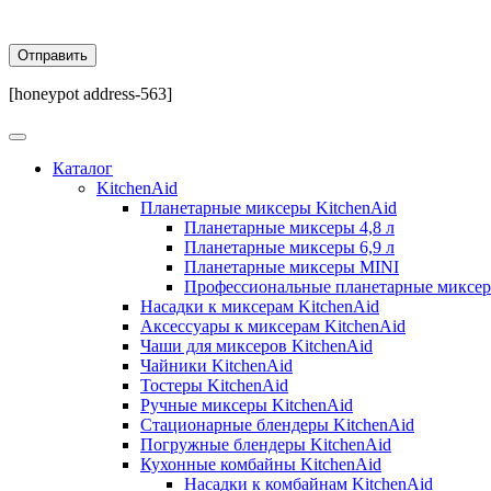
[honeypot address-563]
Каталог
KitchenAid
Планетарные миксеры KitchenAid
Планетарные миксеры 4,8 л
Планетарные миксеры 6,9 л
Планетарные миксеры MINI
Профессиональные планетарные миксе
Насадки к миксерам KitchenAid
Аксессуары к миксерам KitchenAid
Чаши для миксеров KitchenAid
Чайники KitchenAid
Тостеры KitchenAid
Ручные миксеры KitchenAid
Стационарные блендеры KitchenAid
Погружные блендеры KitchenAid
Кухонные комбайны KitchenAid
Насадки к комбайнам KitchenAid