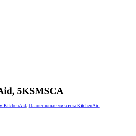
nAid, 5KSMSCA
м KitchenAid
,
Планетарные миксеры KitchenAid