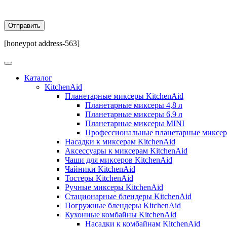
[honeypot address-563]
Каталог
KitchenAid
Планетарные миксеры KitchenAid
Планетарные миксеры 4,8 л
Планетарные миксеры 6,9 л
Планетарные миксеры MINI
Профессиональные планетарные миксе
Насадки к миксерам KitchenAid
Аксессуары к миксерам KitchenAid
Чаши для миксеров KitchenAid
Чайники KitchenAid
Тостеры KitchenAid
Ручные миксеры KitchenAid
Стационарные блендеры KitchenAid
Погружные блендеры KitchenAid
Кухонные комбайны KitchenAid
Насадки к комбайнам KitchenAid