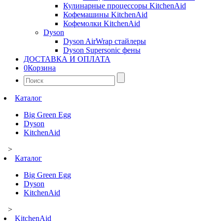
Кулинарные процессоры KitchenAid
Кофемашины KitchenAid
Кофемолки KitchenAid
Dyson
Dyson AirWrap стайлеры
Dyson Supersonic фены
ДОСТАВКА И ОПЛАТА
0
Корзина
Найти:
Каталог
Big Green Egg
Dyson
KitchenAid
>
Каталог
Big Green Egg
Dyson
KitchenAid
>
KitchenAid