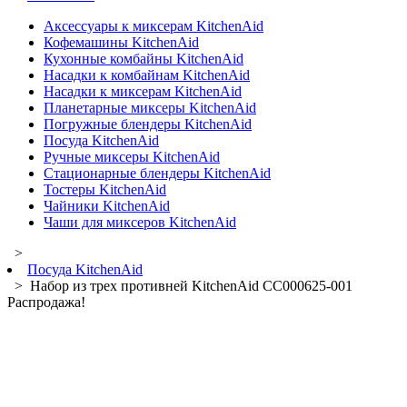
Аксессуары к миксерам KitchenAid
Кофемашины KitchenAid
Кухонные комбайны KitchenAid
Насадки к комбайнам KitchenAid
Насадки к миксерам KitchenAid
Планетарные миксеры KitchenAid
Погружные блендеры KitchenAid
Посуда KitchenAid
Ручные миксеры KitchenAid
Стационарные блендеры KitchenAid
Тостеры KitchenAid
Чайники KitchenAid
Чаши для миксеров KitchenAid
>
Посуда KitchenAid
> Набор из трех противней KitchenAid CC000625-001
Распродажа!