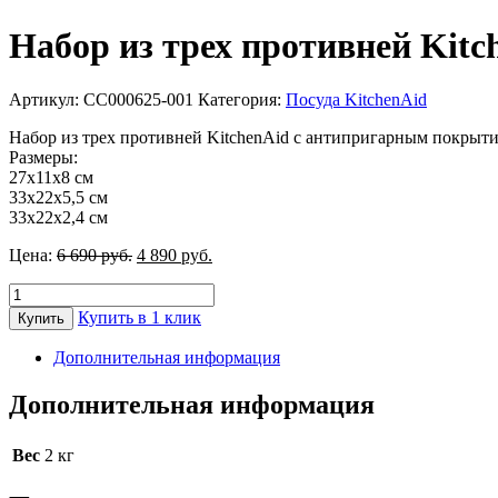
Набор из трех противней Kitc
Артикул:
CC000625-001
Категория:
Посуда KitchenAid
Набор из трех противней KitchenAid с антипригарным покрыт
Размеры:
27х11х8 см
33х22х5,5 см
33х22х2,4 см
Первоначальная
Текущая
Цена:
6 690
руб.
4 890
руб.
цена
цена:
Количество
составляла
4
товара
6
890 руб..
Купить в 1 клик
Купить
Набор
690 руб..
из
Дополнительная информация
трех
противней
Дополнительная информация
KitchenAid
CC000625-
001
Вес
2 кг