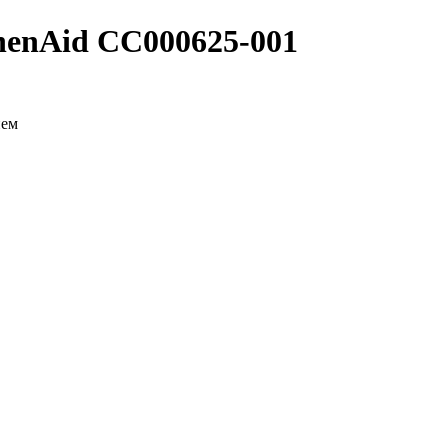
henAid CC000625-001
ием