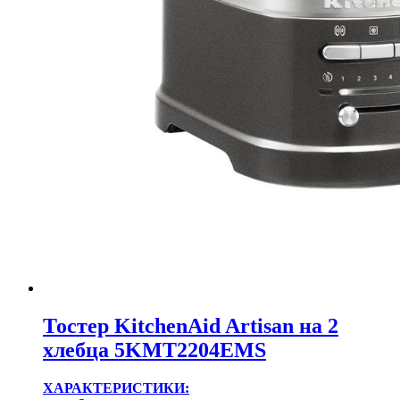
Тостер KitchenAid Artisan на 2
хлебца 5KMT2204EMS
ХАРАКТЕРИСТИКИ: