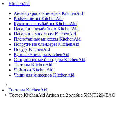
KitchenAid
Аксессуары к миксерам KitchenAid
Кофемашины KitchenAid
Кухонные комбайны KitchenAid
Насадки к комбайнам KitchenAid
Насадки к миксерам KitchenAid
Планетарные миксеры KitchenAid
Погружные блендеры KitchenAid
Посуда KitchenAid
Ручные миксеры KitchenAid
Стационарные блендеры KitchenAid
Тостеры KitchenAid
Чайники KitchenAid
Чаши для миксеров KitchenAid
>
Тостеры KitchenAid
> Тостер KitchenAid Artisan на 2 хлебца 5KMT2204EAC