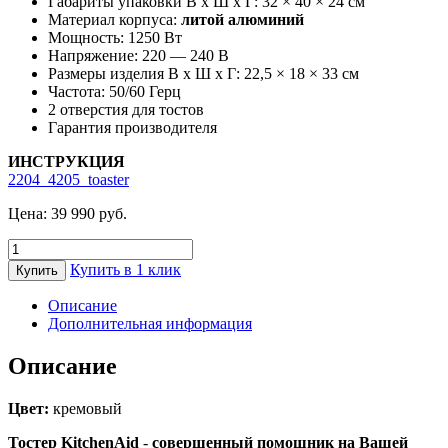
Габариты упаковки В х Ш x Г: 32 × 40 × 24 см
Материал корпуса:
литой алюминий
Мощность: 1250 Вт
Напряжение: 220 — 240 В
Размеры изделия В х Ш x Г: 22,5 × 18 × 33 см
Частота: 50/60 Герц
2 отверстия для тостов
Гарантия производителя
ИНСТРУКЦИЯ
2204_4205_toaster
Цена:
39 990
руб.
Количество
товара
Купить в 1 клик
Купить
Тостер
KitchenAid
Описание
Artisan
Дополнительная информация
на
2
Описание
хлебца
5KMT2204EAC
Цвет:
кремовый
Тостер KitchenAid
-
совершенный помощник на Вашей