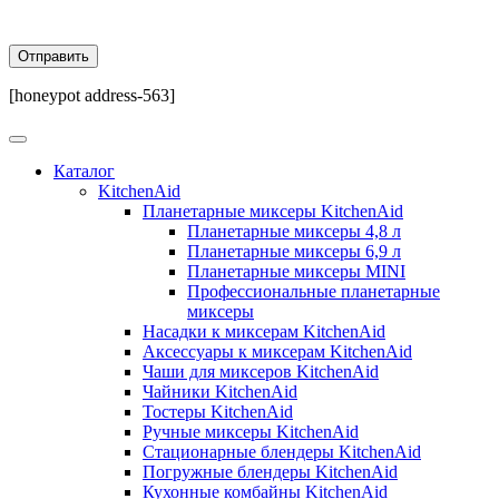
[honeypot address-563]
Каталог
KitchenAid
Планетарные миксеры KitchenAid
Планетарные миксеры 4,8 л
Планетарные миксеры 6,9 л
Планетарные миксеры MINI
Профессиональные планетарные
миксеры
Насадки к миксерам KitchenAid
Аксессуары к миксерам KitchenAid
Чаши для миксеров KitchenAid
Чайники KitchenAid
Тостеры KitchenAid
Ручные миксеры KitchenAid
Стационарные блендеры KitchenAid
Погружные блендеры KitchenAid
Кухонные комбайны KitchenAid