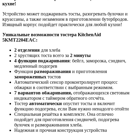
кухне!
Устройство может поджаривать тосты, разогревать булочки и
круассаны, а также незаменим в приготовлении бутербродов.
Изящный корпус подойдет практически для любой кухни!
Уникальные возможности тостера KitchenAid
5KMT2204EAC:
2 отделения
для хлеба
2 хрустящих тоста всего за
2 минуты
4 функции поджаривания
: бейгл, заморозка, сэндвич,
медленный подогрев
Функция
размораживания
и приготовления
замороженных
тостов
Автоматический сенсор проконтролирует процесс
обжарки в соответствии с выбранным режимом.
7 вариантов обжаривания,
отображающихся световым
индикатором с таймером обратного отсчёта.
Тостер
автоматически
опустит тосты и включит
функцию подогрева, если Вам нужно ненадолго отойти
Специальная решётка в комплекте. Она отлично
подойдет для приготовления сэндвичей, подогрева
булочек и размораживания хлеба.
Надежная и прочная конструкция устройства