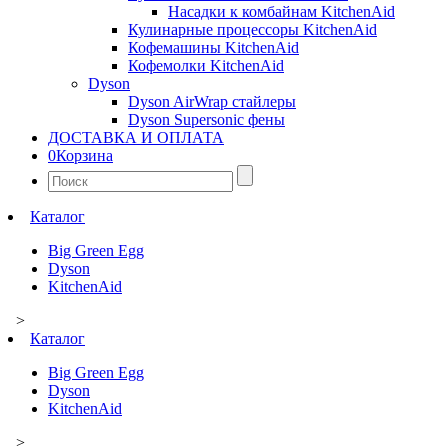
Насадки к комбайнам KitchenAid
Кулинарные процессоры KitchenAid
Кофемашины KitchenAid
Кофемолки KitchenAid
Dyson
Dyson AirWrap стайлеры
Dyson Supersonic фены
ДОСТАВКА И ОПЛАТА
0
Корзина
Найти:
Каталог
Big Green Egg
Dyson
KitchenAid
>
Каталог
Big Green Egg
Dyson
KitchenAid
>