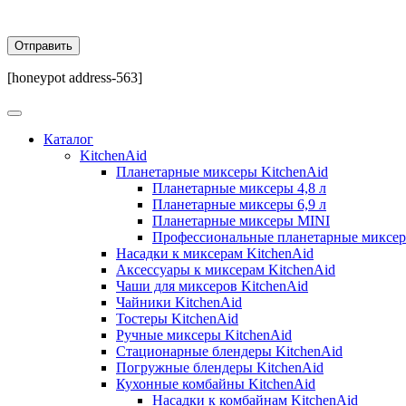
[honeypot address-563]
Каталог
KitchenAid
Планетарные миксеры KitchenAid
Планетарные миксеры 4,8 л
Планетарные миксеры 6,9 л
Планетарные миксеры MINI
Профессиональные планетарные миксе
Насадки к миксерам KitchenAid
Аксессуары к миксерам KitchenAid
Чаши для миксеров KitchenAid
Чайники KitchenAid
Тостеры KitchenAid
Ручные миксеры KitchenAid
Стационарные блендеры KitchenAid
Погружные блендеры KitchenAid
Кухонные комбайны KitchenAid
Насадки к комбайнам KitchenAid