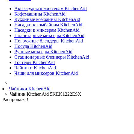
Аксессуары к миксерам KitchenAid
Кофемашины KitchenAid
Кухонные комбайны KitchenAid
Насадки к комбайнам KitchenAid
Насадки к миксерам KitchenAid
Планетарные миксеры KitchenAid
Погружные блендеры KitchenAid
Посуда KitchenAid
Ручные миксеры KitchenAid
Стационарные блендеры KitchenAid
Тостеры KitchenAid
Чайники KitchenAid
Чаши для миксеров KitchenAid
>
Чайники KitchenAid
> Чайник KitchenAid 5KEK1222ESX
Распродажа!