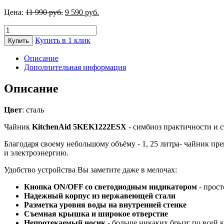
Первоначальная
Текущая
Цена:
11 990
руб.
9 590
руб.
цена
цена:
Количество
составляла
9
товара
11
590 руб..
Купить в 1 клик
Купить
Чайник
990 руб..
KitchenAid
Описание
5KEK1222ESX
Дополнительная информация
Описание
Цвет
: сталь
Чайник
KitchenAid 5KEK1222ESX
- симбиоз практичности и 
Благодаря своему небольшому объёму - 1, 25 литра- чайник пре
и электроэнергию.
Удобство устройства Вы заметите даже в мелочах:
Кнопка ON/OFF со светодиодным индикатором
- прост
Надежный корпус из нержавеющей стали
Разметка уровня воды на внутренней стенке
Съемная крышка и широкое отверстие
Непротекаемый носик
- больше никаких брызг по всей 