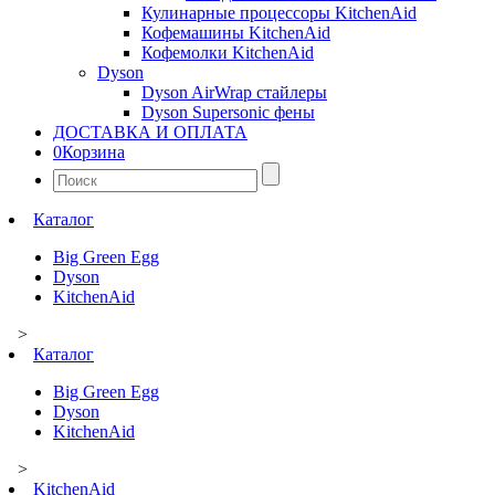
Кулинарные процессоры KitchenAid
Кофемашины KitchenAid
Кофемолки KitchenAid
Dyson
Dyson AirWrap стайлеры
Dyson Supersonic фены
ДОСТАВКА И ОПЛАТА
0
Корзина
Найти:
Каталог
Big Green Egg
Dyson
KitchenAid
>
Каталог
Big Green Egg
Dyson
KitchenAid
>
KitchenAid