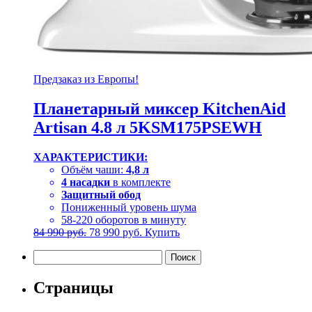
Предзаказ из Европы!
Планетарный миксер KitchenAid
Artisan 4.8 л 5KSM175PSEWH
ХАРАКТЕРИСТИКИ:
Объём чаши:
4,8 л
4 насадки
в комплекте
Защитный обод
Пониженный уровень шума
58-220 оборотов в минуту
Первоначальная
Текущая
84 990
руб.
78 990
руб.
Купить
цена
цена:
Найти:
составляла
78
84
990 руб..
990 руб..
Страницы