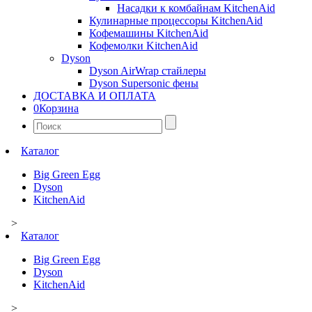
Насадки к комбайнам KitchenAid
Кулинарные процессоры KitchenAid
Кофемашины KitchenAid
Кофемолки KitchenAid
Dyson
Dyson AirWrap стайлеры
Dyson Supersonic фены
ДОСТАВКА И ОПЛАТА
0
Корзина
Найти:
Каталог
Big Green Egg
Dyson
KitchenAid
>
Каталог
Big Green Egg
Dyson
KitchenAid
>