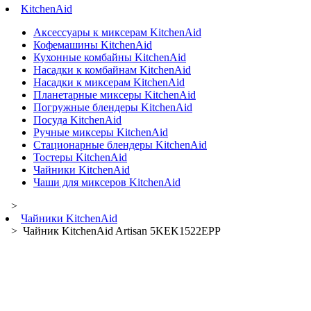
KitchenAid
Аксессуары к миксерам KitchenAid
Кофемашины KitchenAid
Кухонные комбайны KitchenAid
Насадки к комбайнам KitchenAid
Насадки к миксерам KitchenAid
Планетарные миксеры KitchenAid
Погружные блендеры KitchenAid
Посуда KitchenAid
Ручные миксеры KitchenAid
Стационарные блендеры KitchenAid
Тостеры KitchenAid
Чайники KitchenAid
Чаши для миксеров KitchenAid
>
Чайники KitchenAid
> Чайник KitchenAid Artisan 5KEK1522EPP