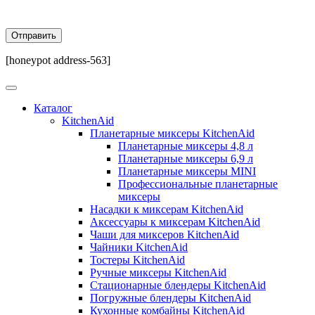
[honeypot address-563]
Каталог
KitchenAid
Планетарные миксеры KitchenAid
Планетарные миксеры 4,8 л
Планетарные миксеры 6,9 л
Планетарные миксеры MINI
Профессиональные планетарные
миксеры
Насадки к миксерам KitchenAid
Аксессуары к миксерам KitchenAid
Чаши для миксеров KitchenAid
Чайники KitchenAid
Тостеры KitchenAid
Ручные миксеры KitchenAid
Стационарные блендеры KitchenAid
Погружные блендеры KitchenAid
Кухонные комбайны KitchenAid