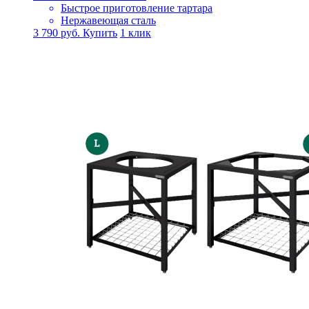
Быстрое приготовление тартара
Нержавеющая сталь
3 790
руб.
Купить
1 клик