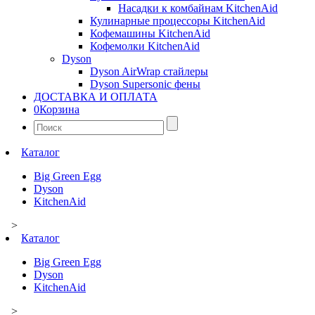
Насадки к комбайнам KitchenAid
Кулинарные процессоры KitchenAid
Кофемашины KitchenAid
Кофемолки KitchenAid
Dyson
Dyson AirWrap стайлеры
Dyson Supersonic фены
ДОСТАВКА И ОПЛАТА
0
Корзина
Найти:
Каталог
Big Green Egg
Dyson
KitchenAid
>
Каталог
Big Green Egg
Dyson
KitchenAid
>