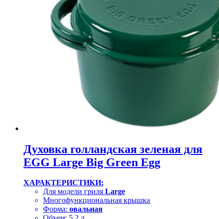
Духовка голландская зеленая для
EGG Large Big Green Egg
ХАРАКТЕРИСТИКИ:
Для модели гриля
Large
Многофункциональная крышка
Форма:
овальная
Объем: 5,2 л