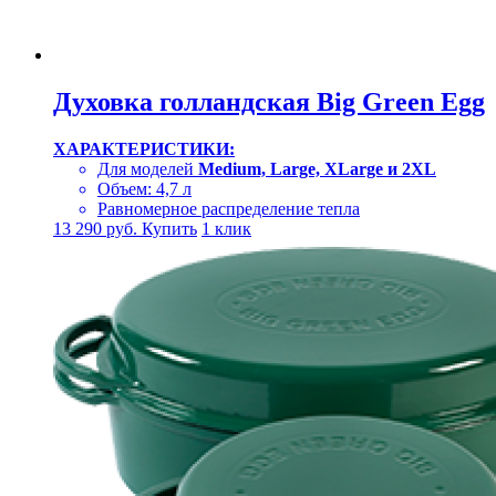
Духовка голландская Big Green Egg
ХАРАКТЕРИСТИКИ:
Для моделей
Medium, Large, XLarge и 2XL
Объем: 4,7 л
Равномерное распределение тепла
13 290
руб.
Купить
1 клик