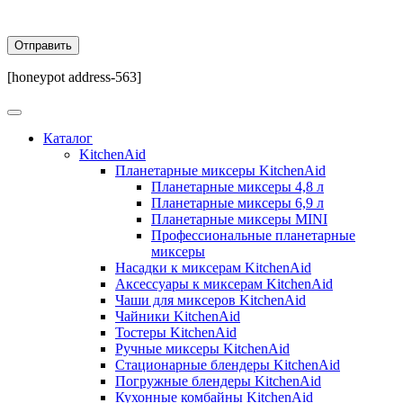
[honeypot address-563]
Каталог
KitchenAid
Планетарные миксеры KitchenAid
Планетарные миксеры 4,8 л
Планетарные миксеры 6,9 л
Планетарные миксеры MINI
Профессиональные планетарные
миксеры
Насадки к миксерам KitchenAid
Аксессуары к миксерам KitchenAid
Чаши для миксеров KitchenAid
Чайники KitchenAid
Тостеры KitchenAid
Ручные миксеры KitchenAid
Стационарные блендеры KitchenAid
Погружные блендеры KitchenAid
Кухонные комбайны KitchenAid