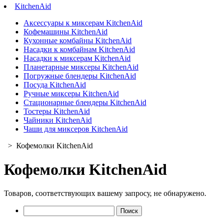
KitchenAid
Аксессуары к миксерам KitchenAid
Кофемашины KitchenAid
Кухонные комбайны KitchenAid
Насадки к комбайнам KitchenAid
Насадки к миксерам KitchenAid
Планетарные миксеры KitchenAid
Погружные блендеры KitchenAid
Посуда KitchenAid
Ручные миксеры KitchenAid
Стационарные блендеры KitchenAid
Тостеры KitchenAid
Чайники KitchenAid
Чаши для миксеров KitchenAid
> Кофемолки KitchenAid
Кофемолки KitchenAid
Товаров, соответствующих вашему запросу, не обнаружено.
Найти: