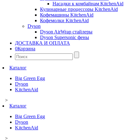
Насадки к комбайнам KitchenAid
Кулинарные процессоры KitchenAid
Кофемашины KitchenAid
Кофемолки KitchenAid
Dyson
Dyson AirWrap стайлеры
Dyson Supersonic фены
ДОСТАВКА И ОПЛАТА
0
Корзина
Найти:
Каталог
Big Green Egg
Dyson
KitchenAid
>
Каталог
Big Green Egg
Dyson
KitchenAid
>