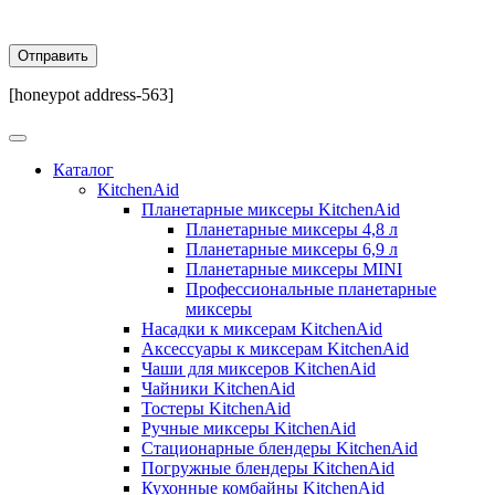
[honeypot address-563]
Каталог
KitchenAid
Планетарные миксеры KitchenAid
Планетарные миксеры 4,8 л
Планетарные миксеры 6,9 л
Планетарные миксеры MINI
Профессиональные планетарные
миксеры
Насадки к миксерам KitchenAid
Аксессуары к миксерам KitchenAid
Чаши для миксеров KitchenAid
Чайники KitchenAid
Тостеры KitchenAid
Ручные миксеры KitchenAid
Стационарные блендеры KitchenAid
Погружные блендеры KitchenAid
Кухонные комбайны KitchenAid