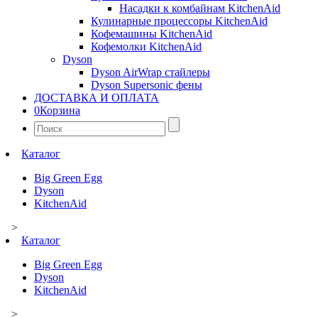
Насадки к комбайнам KitchenAid
Кулинарные процессоры KitchenAid
Кофемашины KitchenAid
Кофемолки KitchenAid
Dyson
Dyson AirWrap стайлеры
Dyson Supersonic фены
ДОСТАВКА И ОПЛАТА
0
Корзина
Найти:
Каталог
Big Green Egg
Dyson
KitchenAid
>
Каталог
Big Green Egg
Dyson
KitchenAid
>