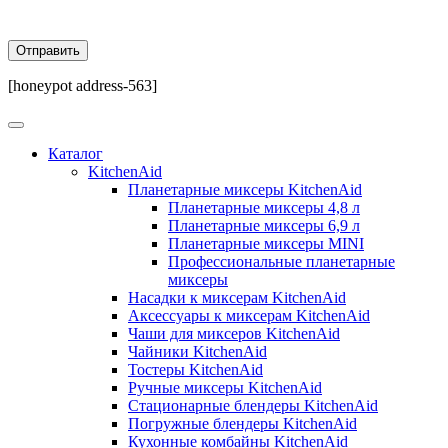
[honeypot address-563]
Каталог
KitchenAid
Планетарные миксеры KitchenAid
Планетарные миксеры 4,8 л
Планетарные миксеры 6,9 л
Планетарные миксеры MINI
Профессиональные планетарные
миксеры
Насадки к миксерам KitchenAid
Аксессуары к миксерам KitchenAid
Чаши для миксеров KitchenAid
Чайники KitchenAid
Тостеры KitchenAid
Ручные миксеры KitchenAid
Стационарные блендеры KitchenAid
Погружные блендеры KitchenAid
Кухонные комбайны KitchenAid