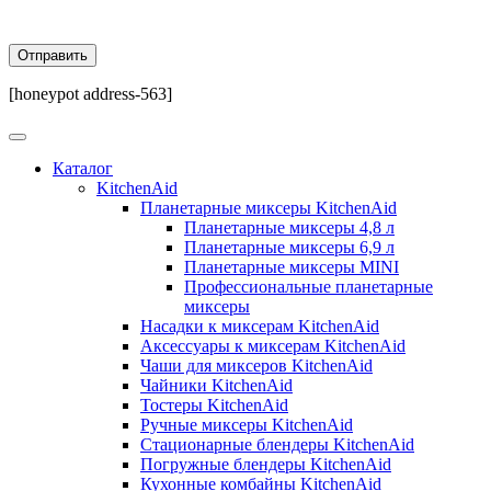
[honeypot address-563]
Каталог
KitchenAid
Планетарные миксеры KitchenAid
Планетарные миксеры 4,8 л
Планетарные миксеры 6,9 л
Планетарные миксеры MINI
Профессиональные планетарные
миксеры
Насадки к миксерам KitchenAid
Аксессуары к миксерам KitchenAid
Чаши для миксеров KitchenAid
Чайники KitchenAid
Тостеры KitchenAid
Ручные миксеры KitchenAid
Стационарные блендеры KitchenAid
Погружные блендеры KitchenAid
Кухонные комбайны KitchenAid