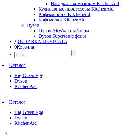
Насадки к комбайнам KitchenAid
Кулинарные процессоры KitchenAid
Кофемашины KitchenAid
Кофемолки KitchenAid
Dyson
Dyson AirWrap стайлеры
Dyson Supersonic фены
ДОСТАВКА И ОПЛАТА
0
Корзина
Найти:
Каталог
Big Green Egg
Dyson
KitchenAid
>
Каталог
Big Green Egg
Dyson
KitchenAid
>