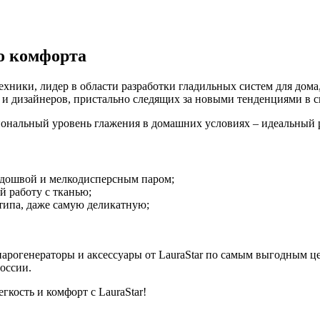
го комфорта
ехники, лидер в области разработки гладильных систем для дом
 и дизайнеров, пристально следящих за новыми тенденциями в 
ональный уровень глажения в домашних условиях – идеальный ре
одошвой и мелкодисперсным паром;
 работу с тканью;
 типа, даже самую деликатную;
парогенераторы и аксессуары от LauraStar по самым выгодным ц
оссии.
гкость и комфорт с LauraStar!