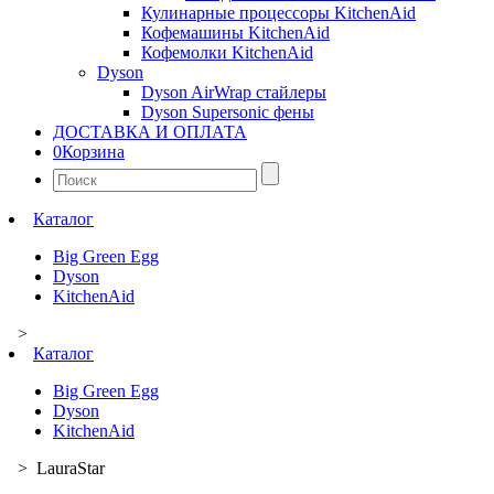
Кулинарные процессоры KitchenAid
Кофемашины KitchenAid
Кофемолки KitchenAid
Dyson
Dyson AirWrap стайлеры
Dyson Supersonic фены
ДОСТАВКА И ОПЛАТА
0
Корзина
Найти:
Каталог
Big Green Egg
Dyson
KitchenAid
>
Каталог
Big Green Egg
Dyson
KitchenAid
> LauraStar