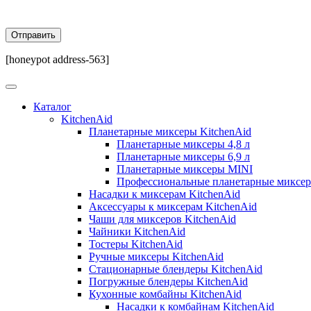
[honeypot address-563]
Каталог
KitchenAid
Планетарные миксеры KitchenAid
Планетарные миксеры 4,8 л
Планетарные миксеры 6,9 л
Планетарные миксеры MINI
Профессиональные планетарные миксе
Насадки к миксерам KitchenAid
Аксессуары к миксерам KitchenAid
Чаши для миксеров KitchenAid
Чайники KitchenAid
Тостеры KitchenAid
Ручные миксеры KitchenAid
Стационарные блендеры KitchenAid
Погружные блендеры KitchenAid
Кухонные комбайны KitchenAid
Насадки к комбайнам KitchenAid